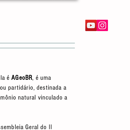
TO
gla é
AGeoBR
, é uma
 ou partidário, destinada a
imônio natural vinculado a
sembleia Geral do II