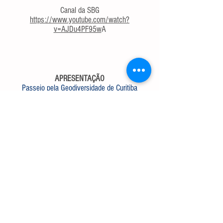
Canal da SBG
https://www.youtube.com/watch?
v=AJDu4PF95w
A
APRESENTAÇÃO
Passeio pela Geodiversidade de Curitiba
Grupo de pesquisa CNPq em Geoconservação -
Universidade Federal do Paraná (UFPR)
Canal da SBG
https://www.youtube.com/watch?
v=I3vFMyS0XV
U
9h00